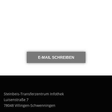
Bei Fragen melden Sie
sich bei uns.
WIR UNTERSTÜTZEN SIE BEI DER
UMSETZUNG IHRER ZIELE.
E-MAIL SCHREIBEN
Steinbeis-Transferzentrum Infothek
Luisenstraße 7
78048 Villingen-Schwenningen